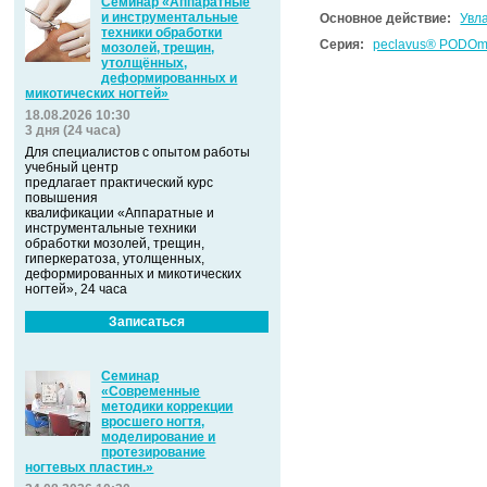
Семинар «Аппаратные
и инструментальные
Основное действие:
Увл
техники обработки
Серия:
peclavus® PODOm
мозолей, трещин,
утолщённых,
деформированных и
микотических ногтей»
18.08.2026 10:30
3 дня (24 часа)
Для специалистов с опытом работы
учебный центр
предлагает практический курс
повышения
квалификации «Аппаратные и
инструментальные техники
обработки мозолей, трещин,
гиперкератоза, утолщенных,
деформированных и микотических
ногтей», 24 часа
Записаться
Семинар
«Современные
методики коррекции
вросшего ногтя,
моделирование и
протезирование
ногтевых пластин.»