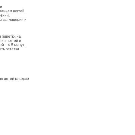
 и
занием ногтей,
щений,
ства глицерин и
 пипетки на
ния ногтей и
й – 4-5 минут.
ыть остатки
для детей младше