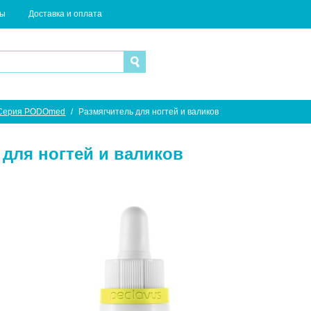
ты
Доставка и оплата
Серия PODOmed
/
Размягчитель для ногтей и валиков
 для ногтей и валиков